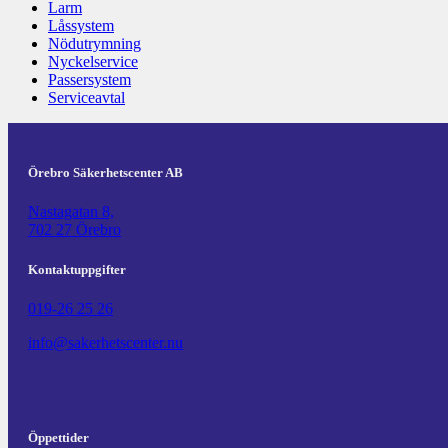
Larm
Låssystem
Nödutrymning
Nyckelservice
Passersystem
Serviceavtal
Örebro Säkerhetscenter AB
Nastagatan 8,
702 27 Örebro
Kontaktuppgifter
019-26 25 26
info@sakerhetscenter.nu
Öppettider