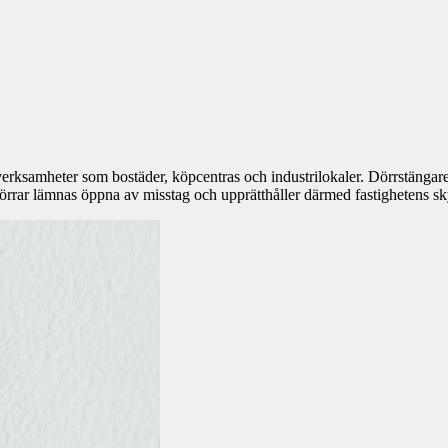
rksamheter som bostäder, köpcentras och industrilokaler. Dörrstängare, ex
 dörrar lämnas öppna av misstag och upprätthåller därmed fastighetens s