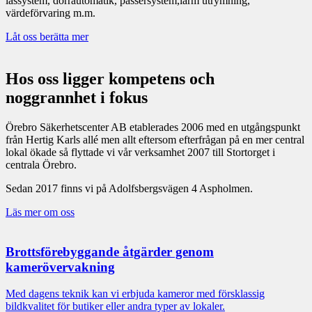
låssystem, dörrautomatik, passersystem,larm utrymning,
värdeförvaring m.m.
Låt oss berätta mer
Hos oss ligger kompetens och
noggrannhet i fokus
Örebro Säkerhetscenter AB etablerades 2006 med en utgångspunkt
från Hertig Karls allé men allt eftersom efterfrågan på en mer central
lokal ökade så flyttade vi vår verksamhet 2007 till Stortorget i
centrala Örebro.
Sedan 2017 finns vi på Adolfsbergsvägen 4 Aspholmen.
Läs mer om oss
Brottsförebyggande åtgärder genom
kamerövervakning
Med dagens teknik kan vi erbjuda kameror med försklassig
bildkvalitet för butiker eller andra typer av lokaler.