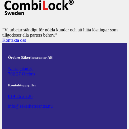
“Vi arbetar ständigt för nöjda kunder och att hitta lösningar som
tillgodoser alla parters behov.”
Kontakta oss
Örebro Säkerhetscenter AB
Nastagatan 8,
702 27 Örebro
Kontaktuppgifter
019-26 25 26
info@sakerhetscenter.nu